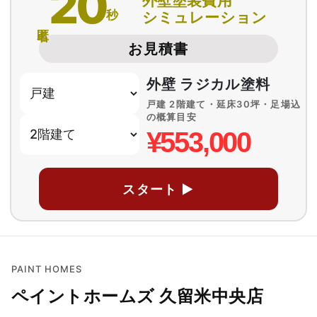
20
外壁塗装費用
秒
シミュレーション
匿名
お見積書
外壁 ラジカル塗料
戸建 2階建て・延床30坪・足場込
の概算目安
¥553,000
スタート ▶
PAINT HOMES
ペイントホームズ 久留米中央店