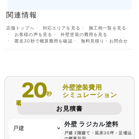
関連情報
店舗トップへ
対応エリアを見る
施工例一覧を見る
お客様の声を見る
外壁塗装の費用を見る
匿名30秒で概算費用を確認
無料見積り・お問合せ
20
外壁塗装費用
秒
シミュレーション
匿名
お見積書
外壁 ラジカル塗料
戸建 2階建て・延床30坪・足場込
の概算目安