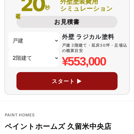
20
外壁塗装費用
秒
シミュレーション
匿名
お見積書
外壁 ラジカル塗料
戸建 2階建て・延床30坪・足場込
の概算目安
¥553,000
スタート ▶
PAINT HOMES
ペイントホームズ 久留米中央店