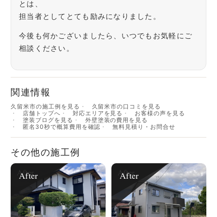
とは、
担当者としてとても励みになりました。
今後も何かございましたら、いつでもお気軽にご
相談ください。
関連情報
久留米市の施工例を見る
久留米市の口コミを見る
店舗トップへ
対応エリアを見る
お客様の声を見る
塗装ブログを見る
外壁塗装の費用を見る
匿名30秒で概算費用を確認
無料見積り・お問合せ
その他の施工例
After
After